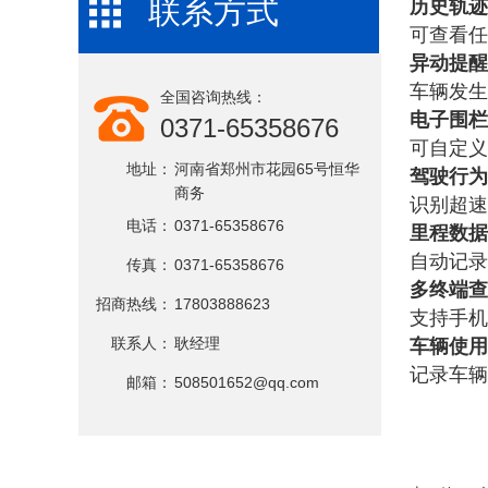
历史轨迹
联系方式
可查看任
异动提醒
车辆发生
全国咨询热线：
电子围栏
0371-65358676
可自定义
地址：
河南省郑州市花园65号恒华
驾驶行为
商务
识别超速
电话：
0371-65358676
里程数据
自动记录
传真：
0371-65358676
多终端查
招商热线：
17803888623
支持手机
车辆使用
联系人：
耿经理
记录车辆
邮箱：
508501652@qq.com