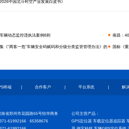
2026中国北斗时空产业发展白皮书》
车辆动态监控违执法案例8则
南昌：4
集《“两客一危”车辆安全码赋码和分级分类监管管理办法》的
国标《重
PS终端
|
合作客户
|
平台系统
|
解
河南省郑州市花园路65号恒华商务
公司主营产品：
71-61992166 65358676
GPS定位器 车载定位器追踪器 
71-61992166
器 德宝科技 车辆GPS定位系统 