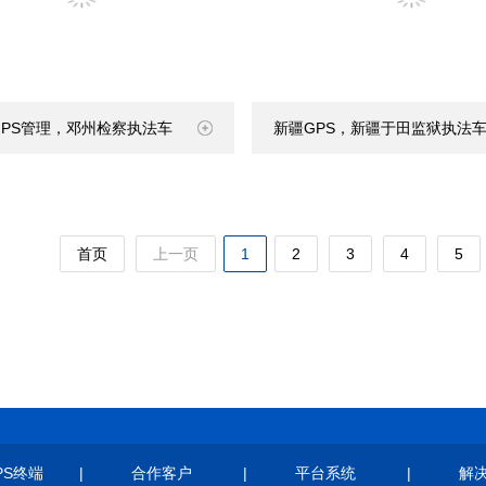
GPS管理，邓州检察执法车
新疆GPS，新疆于田监狱执法车
首页
上一页
1
2
3
4
5
PS终端
|
合作客户
|
平台系统
|
解