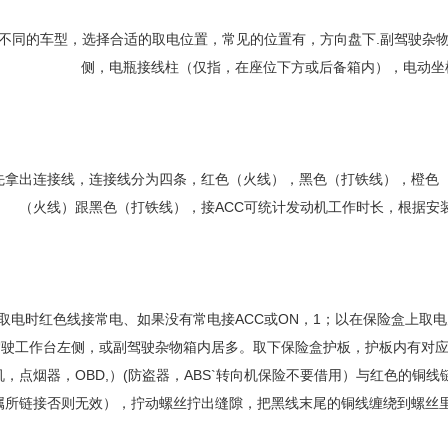
不同的车型，选择合适的取电位置，常见的位置有，方向盘下.副驾驶杂物
侧，电瓶接线柱（仅指，在座位下方或后备箱内），电动坐
先拿出连接线，连接线分为四条，红色（火线），黑色（打铁线），橙色（
（火线）跟黑色（打铁线），接ACC可统计发动机工作时长，根据安
取电时红色线接常电、如果没有常电接ACC或ON，1；以在保险盒上取
驾驶工作台左侧，或副驾驶杂物箱内居多。取下保险盒护板，护板内有对
机，点烟器，OBD,）(防盗器，ABS`转向机保险不要借用）与红色的
属所链接否则无效），拧动螺丝拧出缝隙，把黑线末尾的铜线缠绕到螺丝