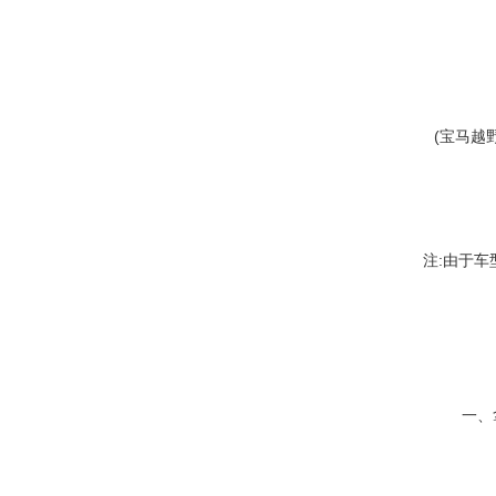
(宝马越
注:由于
一、