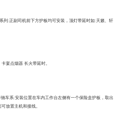
系列:正副司机前下方护板均可安装，顶灯带延时如:天籁、轩
，卡宴点烟器 长火带延时。
装奔驰车系:安装位置在车内工作台左侧有一个保险盒护板，取出
面可放置主机和接线。