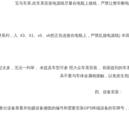
宝马车系:此车系安装电源线尽量在电瓶上接线，严禁让整车断
野系列，入: X3、X1、x5、x6把正负连接在电瓶上，严禁乱接电源线)
车型太多，无法一列举， 未提及车型可参 照大众车系安装， 前面提到的
具不要与车体金属相接触，以免发生危
四、设备安装：
拿出设备查看并拍摄设备侧面的编号和需要安装GPS终端设备的车牌号，