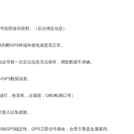
车牌号拍照保存留档。（后台绑定信息）
响判断GPS终端外接电源是否正常。
常电会导致一次定位信息无法保存，调取数据不准确。
少GPS数据误差。
阅读灯，收音机，点烟器，OBD检测口等）
常接入以免虚接。
影响GPS稳定性，GPS卫星信号接收，会受引擎盖金属遮挡。