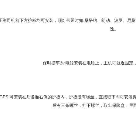
:正副司机前下方护板均可安装，顶灯带延时如:桑塔纳、朗动、波罗、尼桑
逸。
保时捷车系:电源安装在电瓶上，主机可就近固定
 GPS 可安装在后备厢右侧的护板内，护板没有螺丝，直接取下即可安
后有三条螺丝，拧下螺丝，取出保险盒，里