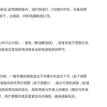
箱后.副驾脚踏板内，顶灯阅读灯，CD或DVD后，后备箱两
椅下，点烟器，OBD电脑检测口等。
ACC点火线），黄色（断油断电线），设备安装只需取红色
装取电位置实际情况将多余的电源线剪掉即可。
电为例，一般车辆的保险盒位于车辆方向盘左下方（如下例图
应保险丝的作用示例图（如下例图2），拔出可用的保险（如顶
铜线链接再将其插回原位。再取黑线与车身上的螺丝（螺丝与车体
里，再拧紧螺丝使其紧紧按压住铜线。确保接触良好。