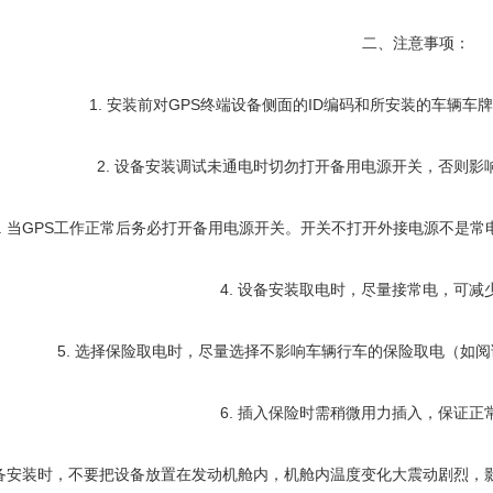
二、注意事项：
1. 安装前对GPS终端设备侧面的ID编码和所安装的车辆
2. 设备安装调试未通电时切勿打开备用电源开关，否则影
3. 当GPS工作正常后务必打开备用电源开关。开关不打开外接电源不是
4. 设备安装取电时，尽量接常电，可减
5. 选择保险取电时，尽量选择不影响车辆行车的保险取电（如
6. 插入保险时需稍微用力插入，保证正
S设备安装时，不要把设备放置在发动机舱内，机舱内温度变化大震动剧烈，