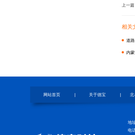
上一篇
金属太
相关
道路
内蒙
意见
网站首页
|
关于德宝
|
北
地
电话