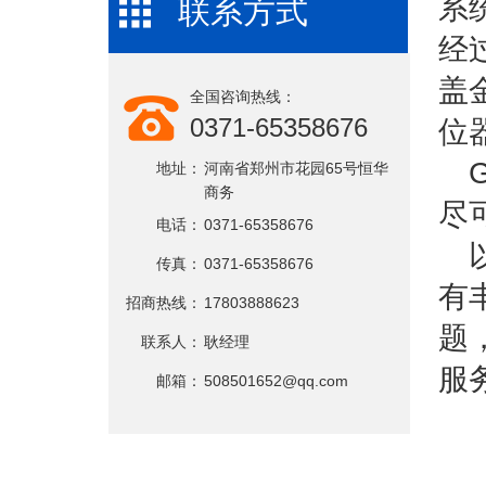
系
联系方式
经
盖
全国咨询热线：
0371-65358676
位
地址：
河南省郑州市花园65号恒华
商务
尽
电话：
0371-65358676
传真：
0371-65358676
有
招商热线：
17803888623
题，
联系人：
耿经理
服
邮箱：
508501652@qq.com