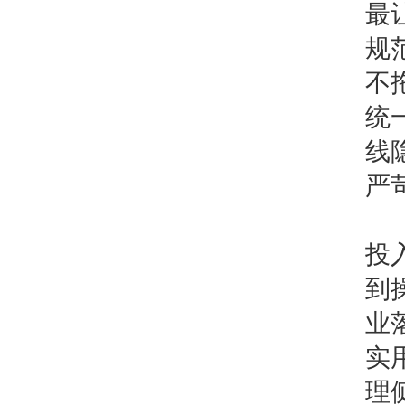
最
规
不
统
线
严
投
到
业
实
理