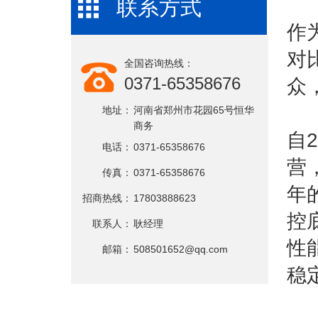
联系方式
作
对
全国咨询热线：
0371-65358676
众
地址：
河南省郑州市花园65号恒华
商务
自
电话：
0371-65358676
营
传真：
0371-65358676
年
招商热线：
17803888623
控
联系人：
耿经理
性
邮箱：
508501652@qq.com
稳