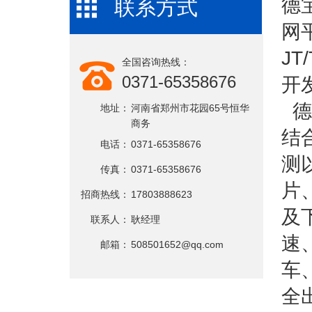
德
联系方式
网平
J
全国咨询热线：
0371-65358676
开
德
地址：
河南省郑州市花园65号恒华
商务
结
电话：
0371-65358676
测
传真：
0371-65358676
片
招商热线：
17803888623
及
联系人：
耿经理
速
邮箱：
508501652@qq.com
车
全