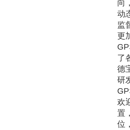
向
动
监
更
G
了
德
研
G
欢
置
位