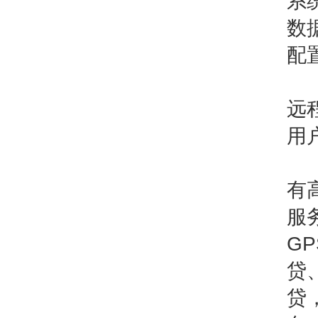
系
数
配
远
用
有
服
G
贷
贷