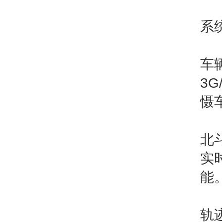
系
车
3
慑
北
实
能
轨