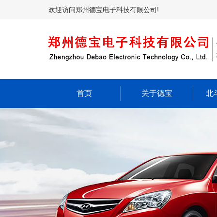
欢迎访问郑州德宝电子科技有限公司!
首页
关于德宝
北