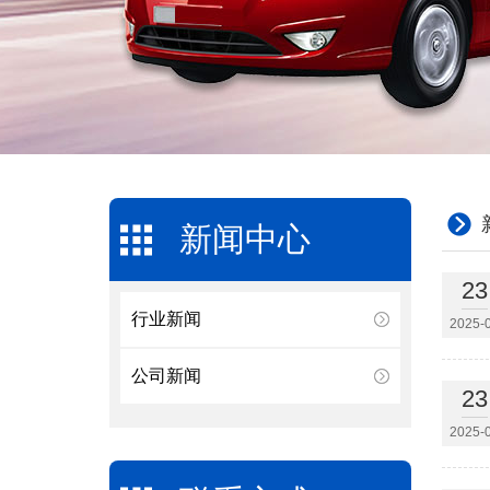
新闻中心
23
行业新闻
2025-
公司新闻
23
2025-