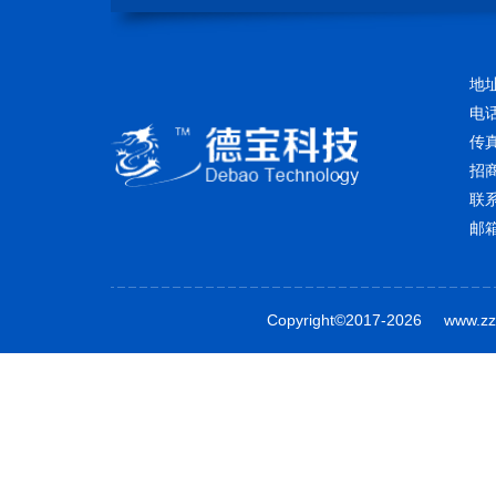
地
电话
传真
招商
联
邮箱
Copyright©2017-2026 www.