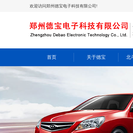
欢迎访问郑州德宝电子科技有限公司!
首页
关于德宝
北