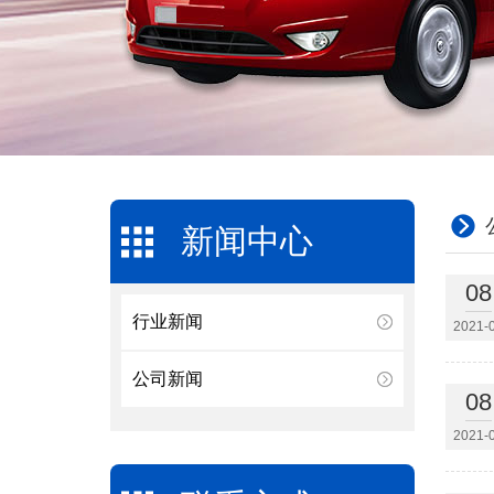
新闻中心
08
行业新闻
2021-
公司新闻
08
2021-