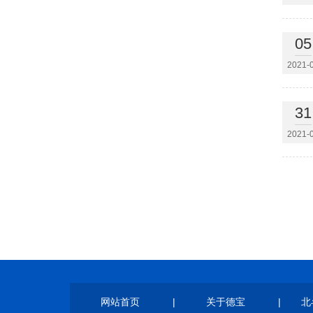
05
2021-
31
2021-
网站首页
|
关于德宝
|
北