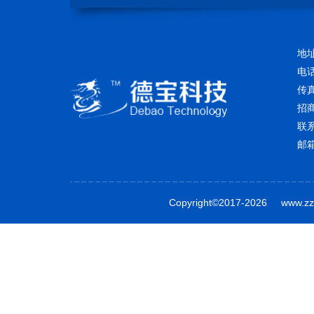
地
电话
传真
招商
联
邮箱
Copyright©2017-2026 www.